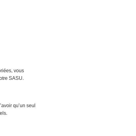
riées, vous
votre SASU.
’avoir qu’un seul
els.